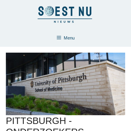
Ga
naar
de
inhoud
Menu
PITTSBURGH -