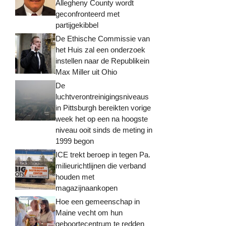
Allegheny County wordt
geconfronteerd met
partijgekibbel
De Ethische Commissie van
het Huis zal een onderzoek
instellen naar de Republikein
Max Miller uit Ohio
De
luchtverontreinigingsniveaus
in Pittsburgh bereikten vorige
week het op een na hoogste
niveau ooit sinds de meting in
1999 begon
ICE trekt beroep in tegen Pa.
milieurichtlijnen die verband
houden met
magazijnaankopen
Hoe een gemeenschap in
Maine vecht om hun
geboortecentrum te redden