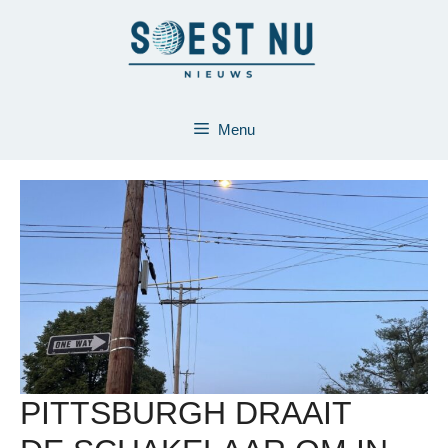
Ga
naar
de
inhoud
Menu
PITTSBURGH DRAAIT