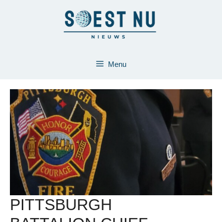
Ga
naar
de
inhoud
Menu
PITTSBURGH