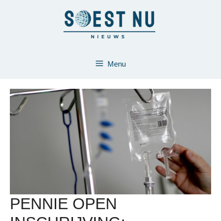
Ga
naar
de
inhoud
Menu
PENNIE OPEN