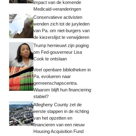
impact van de komende
Medicaid-veranderingen
Conservatieve activisten
wenden zich tot de juryleden
van Pa. om niet-burgers van
de kiezerslijst te verwijderen
Trump hernieuwt zijn poging
om Fed-gouverneur Lisa
Cook te ontslaan
Veel openbare bibliotheken in
Pa. evolueren naar
gemeenschapscentra.
Waarom blijft hun financiering
stabiel?
Allegheny County zet de
eerste stappen in de richting
van het opzetten en
financieren van een nieuw
Housing Acquisition Fund