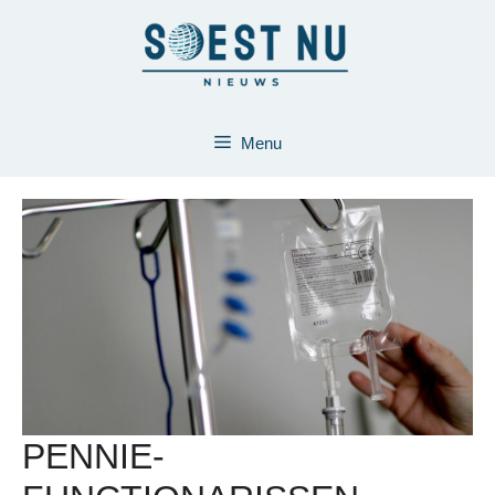
Ga
naar
de
inhoud
Menu
PENNIE-