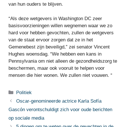
van hun ouders te blijven.
“Als deze wetgevers in Washington DC zeer
basisvoorzieningen willen wegnemen waar we zo
hard voor hebben gevochten, zullen de wetgevers
van de staat ervoor zorgen dat ze in het
Gemenebest zijn beveiligd,” zei senator Vincent
Hughes woensdag. “We hebben een kans in
Pennsylvania om niet alleen de gezondheidszorg te
beschermen, maar ook vooruit te helpen voor
mensen die hier wonen. We zullen niet vouwen. “
Categorieën
Politiek
Oscar-genomineerde actrice Karla Sofía
Gascón verontschuldigt zich voor oude berichten
op sociale media
5 dingen om te weten over de gevechten in de