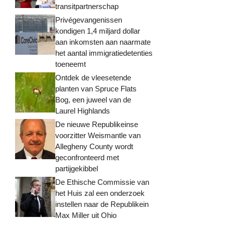
transitpartnerschap
Privégevangenissen
kondigen 1,4 miljard dollar
aan inkomsten aan naarmate
het aantal immigratiedetenties
toeneemt
Ontdek de vleesetende
planten van Spruce Flats
Bog, een juweel van de
Laurel Highlands
De nieuwe Republikeinse
voorzitter Weismantle van
Allegheny County wordt
geconfronteerd met
partijgekibbel
De Ethische Commissie van
het Huis zal een onderzoek
instellen naar de Republikein
Max Miller uit Ohio