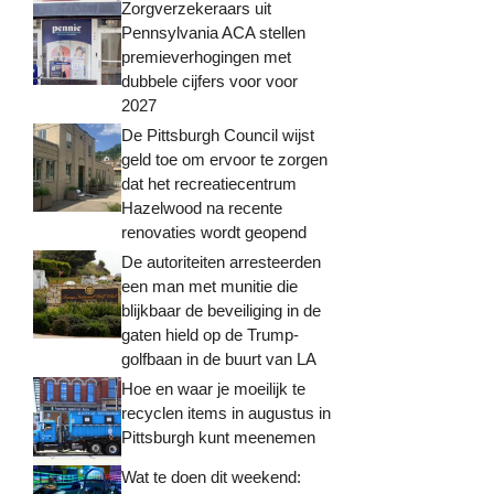
Zorgverzekeraars uit
Pennsylvania ACA stellen
premieverhogingen met
dubbele cijfers voor voor
2027
De Pittsburgh Council wijst
geld toe om ervoor te zorgen
dat het recreatiecentrum
Hazelwood na recente
renovaties wordt geopend
De autoriteiten arresteerden
een man met munitie die
blijkbaar de beveiliging in de
gaten hield op de Trump-
golfbaan in de buurt van LA
Hoe en waar je moeilijk te
recyclen items in augustus in
Pittsburgh kunt meenemen
Wat te doen dit weekend: