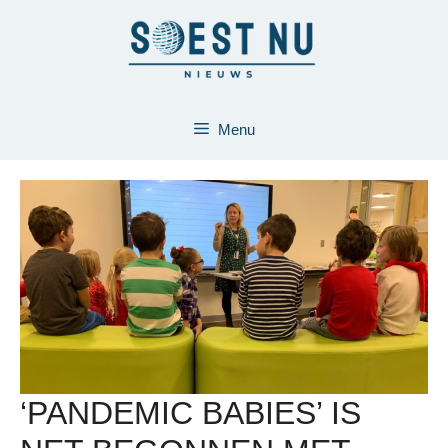
Ga
naar
de
inhoud
Menu
‘PANDEMIC BABIES’ IS