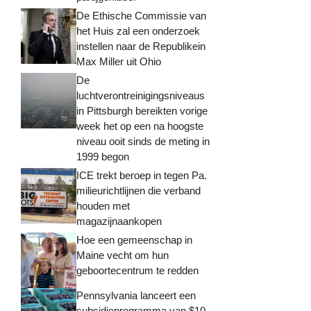
De Ethische Commissie van
het Huis zal een onderzoek
instellen naar de Republikein
Max Miller uit Ohio
De
luchtverontreinigingsniveaus
in Pittsburgh bereikten vorige
week het op een na hoogste
niveau ooit sinds de meting in
1999 begon
ICE trekt beroep in tegen Pa.
milieurichtlijnen die verband
houden met
magazijnaankopen
Hoe een gemeenschap in
Maine vecht om hun
geboortecentrum te redden
Pennsylvania lanceert een
subsidieprogramma van $10