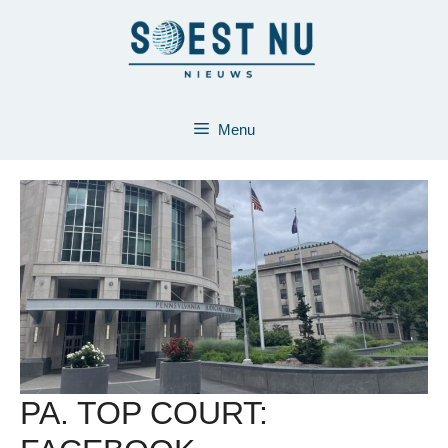
Ga
naar
de
inhoud
Menu
PA. TOP COURT: