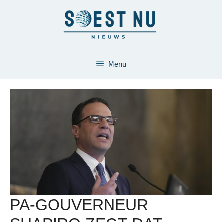
Ga
naar
de
inhoud
Menu
PA-GOUVERNEUR