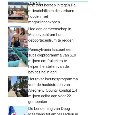
MEEST RECENT
ICE trekt beroep in tegen Pa.
milieurichtlijnen die verband
houden met
magazijnaankopen
Hoe een gemeenschap in
Maine vecht om hun
geboortecentrum te redden
Pennsylvania lanceert een
subsidieprogramma van $10
miljoen om fruittelers te
helpen herstellen van de
bevriezing in april
Het revitaliseringsprogramma
voor de hoofdstraten van
Allegheny County kondigt 1,4
miljoen dollar aan voor 22
gemeenten
De benoeming van Doug
Mastriano tot ambassadeur in