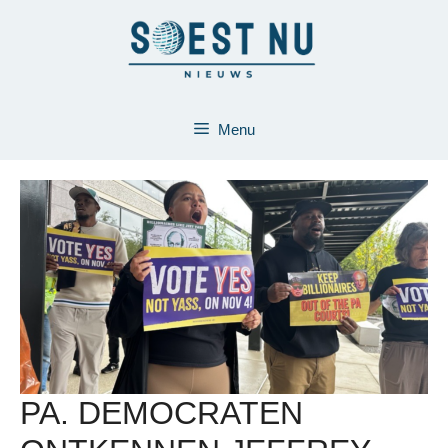
Ga
naar
de
inhoud
Menu
PA. DEMOCRATEN