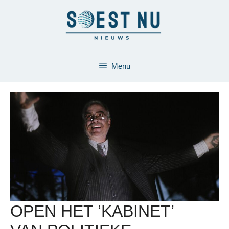
Ga
naar
de
inhoud
Menu
OPEN HET ‘KABINET’