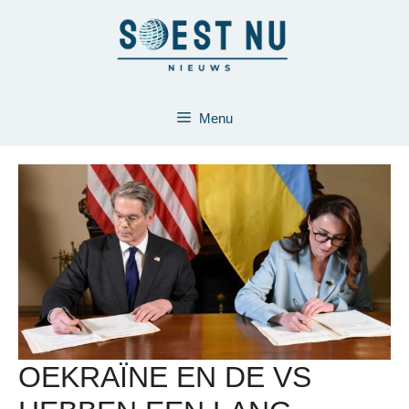
Ga
naar
de
inhoud
Menu
OEKRAÏNE EN DE VS