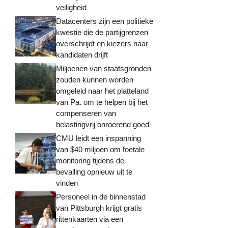
veiligheid
Datacenters zijn een politieke
kwestie die de partijgrenzen
overschrijdt en kiezers naar
kandidaten drijft
Miljoenen van staatsgronden
zouden kunnen worden
omgeleid naar het platteland
van Pa. om te helpen bij het
compenseren van
belastingvrij onroerend goed
CMU leidt een inspanning
van $40 miljoen om foetale
monitoring tijdens de
bevalling opnieuw uit te
vinden
Personeel in de binnenstad
van Pittsburgh krijgt gratis
rittenkaarten via een