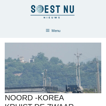
Ga
naar
de
inhoud
Menu
NOORD -KOREA