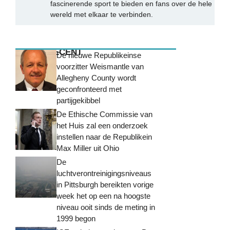
fascinerende sport te bieden en fans over de hele
wereld met elkaar te verbinden.
MEEST RECENT
De nieuwe Republikeinse
voorzitter Weismantle van
Allegheny County wordt
geconfronteerd met
partijgekibbel
De Ethische Commissie van
het Huis zal een onderzoek
instellen naar de Republikein
Max Miller uit Ohio
De
luchtverontreinigingsniveaus
in Pittsburgh bereikten vorige
week het op een na hoogste
niveau ooit sinds de meting in
1999 begon