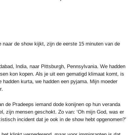
 je naar de show kijkt, zijn de eerste 15 minuten van de
abad, India, naar Pittsburgh, Pennsylvania. We hadden
sen kon kopen. Als je uit een gematigd klimaat komt, is
e hadden kurta, we hadden een pyjama. Mijn moeder
r.
g van de Pradeeps iemand dode konijnen op hun veranda
el, zijn mensen geschokt. Zo van: ‘Oh mijn God, was er
cistisch incident dat je ook in de show hebt opgenomen?’
a, het klinkt vernederend, maar voor immigranten is dat