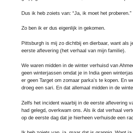
Dus ik heb zoiets van: “Ja, ik moet het proberen.”
Zo ben ik er dus eigenlijk in gekomen.
Pittsburgh is mij zo dichtbij en dierbaar, want als
eerste aflevering (het verhaal van mijn familie).
We waren midden in de winter verhuisd van Ahmed
geen winterjassen omdat je in India geen winterjas
er geen Target om zomaar parka’s te kopen. En w
droeg een sari. En dat allemaal midden in de winte
Zelfs het incident waarbij in de eerste afleverin
had gelegd, overkwam ons. Als ik dat verhaal vert
op de eerste dag dat je hierheen verhuisde een ra
Ik heb zoiets van, ja, maar dat is grappig. Want j