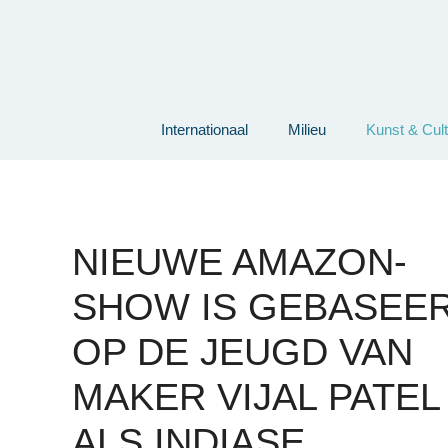
Ga
naar
de
inhoud
Internationaal
Milieu
Kunst & Cul
NIEUWE AMAZON-
SHOW IS GEBASEE
OP DE JEUGD VAN
MAKER VIJAL PATEL
ALS INDIASE