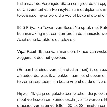
India naar de Verenigde Staten emigreerde en opgr
de Universiteit van Pennsylvania met diploma’s in 
televisieschrijver werd die vooral bekend stond o
90.5 Priyanka Tewari van Soest Nu sprak met Patel
kennismaking met een carrière in de financiële wer
Aziatische karakters op televisie.
Vijal Patel:
Ik hou van financiën. Ik hou van wiskun
zeggen. Ik doe het gewoon.
(En aan het einde van mijn studie) (had) ik een 
afstudeerde, was ik al pakken aan het shoppen o
te verhuizen, toen mijn beste vriend op de universi
Hij zei: ‘Ik ga je de gekste toon pitchen die je ooi
moet verhuizen om komedieschrijver te worden. Het
grappige verhalen vertellen, 20 tot 22 minuten per k