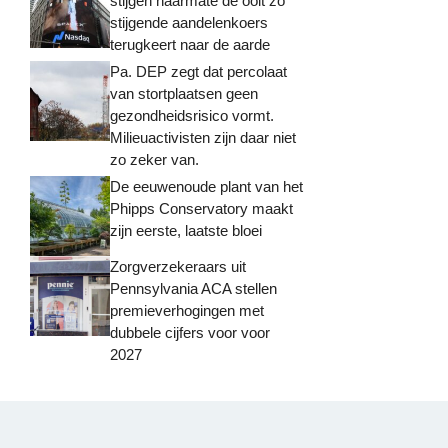
stijgen naarmate de ooit zo
stijgende aandelenkoers
terugkeert naar de aarde
Pa. DEP zegt dat percolaat
van stortplaatsen geen
gezondheidsrisico vormt.
Milieuactivisten zijn daar niet
zo zeker van.
De eeuwenoude plant van het
Phipps Conservatory maakt
zijn eerste, laatste bloei
Zorgverzekeraars uit
Pennsylvania ACA stellen
premieverhogingen met
dubbele cijfers voor voor
2027