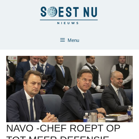
Ga
naar
de
inhoud
Menu
NAVO -CHEF ROEPT OP