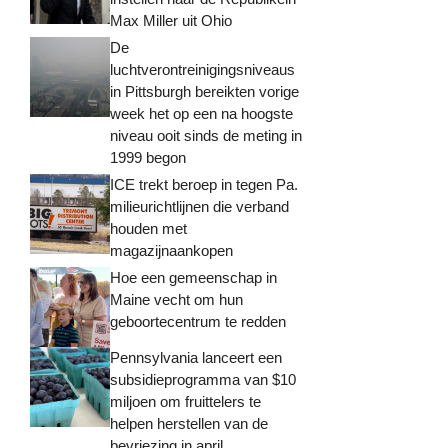
Max Miller uit Ohio
De
luchtverontreinigingsniveaus
in Pittsburgh bereikten vorige
week het op een na hoogste
niveau ooit sinds de meting in
1999 begon
ICE trekt beroep in tegen Pa.
milieurichtlijnen die verband
houden met
magazijnaankopen
Hoe een gemeenschap in
Maine vecht om hun
geboortecentrum te redden
Pennsylvania lanceert een
subsidieprogramma van $10
miljoen om fruittelers te
helpen herstellen van de
bevriezing in april