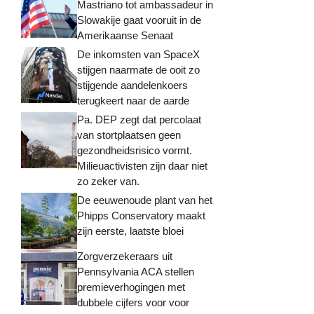
Mastriano tot ambassadeur in
Slowakije gaat vooruit in de
Amerikaanse Senaat
De inkomsten van SpaceX
stijgen naarmate de ooit zo
stijgende aandelenkoers
terugkeert naar de aarde
Pa. DEP zegt dat percolaat
van stortplaatsen geen
gezondheidsrisico vormt.
Milieuactivisten zijn daar niet
zo zeker van.
De eeuwenoude plant van het
Phipps Conservatory maakt
zijn eerste, laatste bloei
Zorgverzekeraars uit
Pennsylvania ACA stellen
premieverhogingen met
dubbele cijfers voor voor