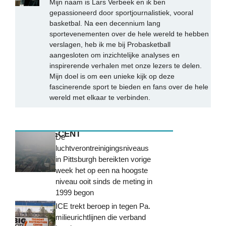
Mijn naam is Lars Verbeek en ik ben
gepassioneerd door sportjournalistiek, vooral
basketbal. Na een decennium lang
sportevenementen over de hele wereld te hebben
verslagen, heb ik me bij Probasketball
aangesloten om inzichtelijke analyses en
inspirerende verhalen met onze lezers te delen.
Mijn doel is om een unieke kijk op deze
fascinerende sport te bieden en fans over de hele
wereld met elkaar te verbinden.
MEEST RECENT
De
luchtverontreinigingsniveaus
in Pittsburgh bereikten vorige
week het op een na hoogste
niveau ooit sinds de meting in
1999 begon
ICE trekt beroep in tegen Pa.
milieurichtlijnen die verband