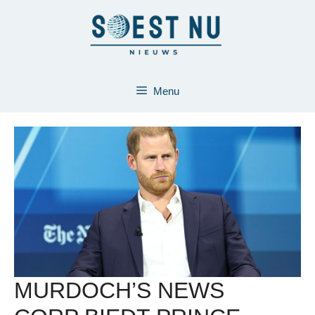
Ga
naar
de
inhoud
Menu
MURDOCH’S NEWS