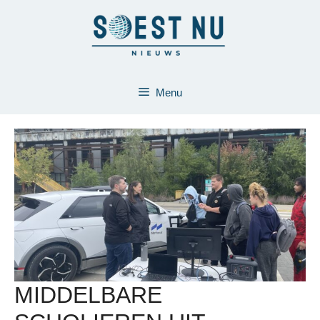
Ga
naar
de
inhoud
Menu
MIDDELBARE