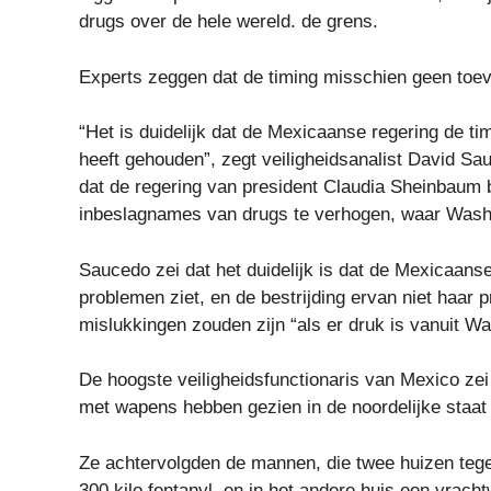
drugs over de hele wereld. de grens.
Experts zeggen dat de timing misschien geen toeva
“Het is duidelijk dat de Mexicaanse regering de t
heeft gehouden”, zegt veiligheidsanalist David Sa
dat de regering van president Claudia Sheinbaum b
inbeslagnames van drugs te verhogen, waar Wash
Saucedo zei dat het duidelijk is dat de Mexicaanse
problemen ziet, en de bestrijding ervan niet haar pr
mislukkingen zouden zijn “als er druk is vanuit Wa
De hoogste veiligheidsfunctionaris van Mexico ze
met wapens hebben gezien in de noordelijke staat 
Ze achtervolgden de mannen, die twee huizen teg
300 kilo fentanyl, en in het andere huis een vrac