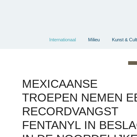
Ga
naar
de
inhoud
Internationaal
Milieu
Kunst & Cul
MEXICAANSE
TROEPEN NEMEN E
RECORDVANGST
FENTANYL IN BESL