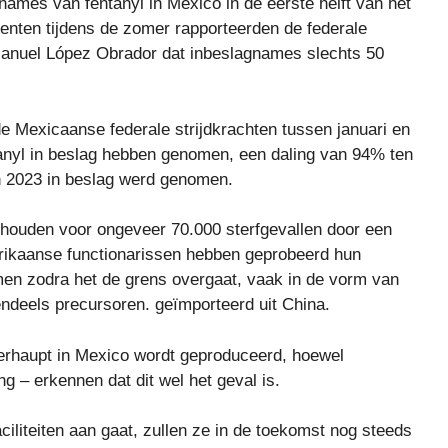
ames van fentanyl in Mexico in de eerste helft van het
ten tijdens de zomer rapporteerden de federale
 Manuel López Obrador dat inbeslagnames slechts 50
t de Mexicaanse federale strijdkrachten tussen januari en
ntanyl in beslag hebben genomen, een daling van 94% ten
in 2023 in beslag werd genomen.
ehouden voor ongeveer 70.000 sterfgevallen door een
erikaanse functionarissen hebben geprobeerd hun
men zodra het de grens overgaat, vaak in de vorm van
endeels precursoren. geïmporteerd uit China.
berhaupt in Mexico wordt geproduceerd, hoewel
g – erkennen dat dit wel het geval is.
ciliteiten aan gaat, zullen ze in de toekomst nog steeds