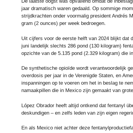
De laatste oogst was opvallend omdat de inbeslagn
jaar dramatisch waren gedaald. Op sommige momen
strijdkrachten onder voormalig president Andrés
gram (2 ounces) per week bedroegen.
Uit cijfers voor de eerste helft van 2024 blijkt da
juni landelijk slechts 286 pond (130 kilogram) fe
opzichte van de 5.135 pond (2.329 kilogram) die 
De synthetische opioïde wordt verantwoordelijk g
overdosis per jaar in de Verenigde Staten, en Am
inspanningen op te voeren om het in beslag te ne
namaakpillen die in Mexico zijn gemaakt van grot
López Obrador heeft altijd ontkend dat fentanyl ü
deskundigen – en zelfs leden van zijn eigen regerin
En als Mexico niet achter deze fentanylproductiefa