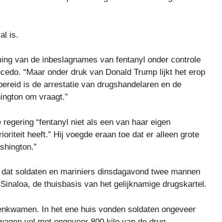
l is.
iming van de inbeslagnames van fentanyl onder controle
ucedo. “Maar onder druk van Donald Trump lijkt het erop
ereid is de arrestatie van drugshandelaren en de
ington om vraagt.”
 regering “fentanyl niet als een van haar eigen
ioriteit heeft.” Hij voegde eraan toe dat er alleen grote
shington.”
i dat soldaten en mariniers dinsdagavond twee mannen
Sinaloa, de thuisbasis van het gelijknamige drugskartel.
enkwamen. In het ene huis vonden soldaten ongeveer
htwagen vol met ongeveer 800 kilo van de drug,