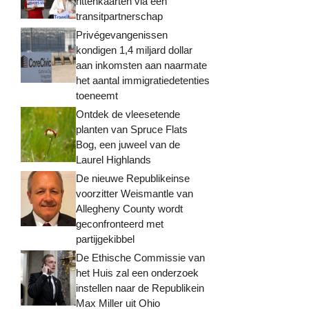
rittenkaarten via een
transitpartnerschap
Privégevangenissen
kondigen 1,4 miljard dollar
aan inkomsten aan naarmate
het aantal immigratiedetenties
toeneemt
Ontdek de vleesetende
planten van Spruce Flats
Bog, een juweel van de
Laurel Highlands
De nieuwe Republikeinse
voorzitter Weismantle van
Allegheny County wordt
geconfronteerd met
partijgekibbel
De Ethische Commissie van
het Huis zal een onderzoek
instellen naar de Republikein
Max Miller uit Ohio