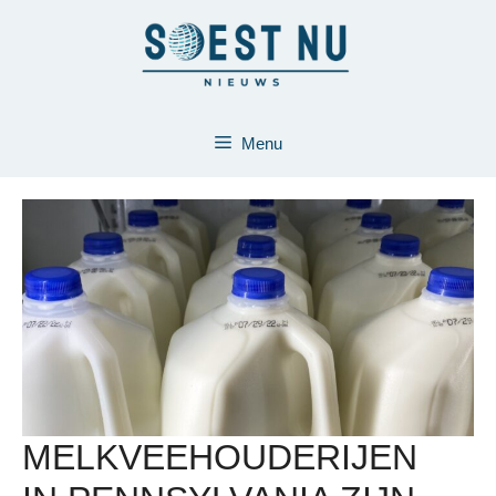
Ga
naar
de
inhoud
Menu
MELKVEEHOUDERIJEN