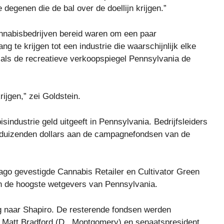
e degenen die de bal over de doellijn krijgen.”
nnabisbedrijven bereid waren om een ​​paar
g te krijgen tot een industrie die waarschijnlijk elke
als de recreatieve verkoopspiegel Pennsylvania de
ijgen,” zei Goldstein.
industrie geld uitgeeft in Pennsylvania. Bedrijfsleiders
dduizenden dollars aan de campagnefondsen van de
ago gevestigde Cannabis Retailer en Cultivator Green
aan de hoogste wetgevers van Pennsylvania.
ing naar Shapiro. De resterende fondsen werden
r Matt Bradford (D., Montgomery) en senaatspresident