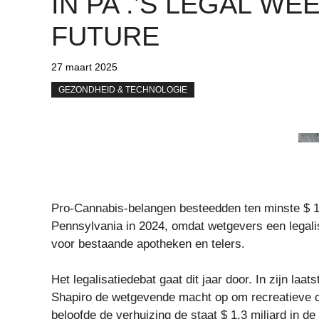
IN PA .’S LEGAL WE
FUTURE
27 maart 2025
GEZONDHEID & TECHNOLOGIE
Pro-Cannabis-belangen besteedden ten minste $ 1
Pennsylvania in 2024, omdat wetgevers een legal
voor bestaande apotheken en telers.
Het legalisatiedebat gaat dit jaar door. In zijn la
Shapiro de wetgevende macht op om recreatieve 
beloofde de verhuizing de staat $ 1,3 miljard in de 