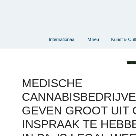
Ga
naar
de
inhoud
Internationaal
Milieu
Kunst & Cul
MEDISCHE
CANNABISBEDRIJV
GEVEN GROOT UIT
INSPRAAK TE HEBB