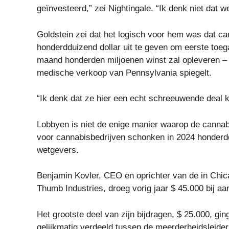
geïnvesteerd,” zei Nightingale. “Ik denk niet dat w
Goldstein zei dat het logisch voor hem was dat ca
honderdduizend dollar uit te geven om eerste toegan
maand honderden miljoenen winst zal opleveren – 
medische verkoop van Pennsylvania spiegelt.
“Ik denk dat ze hier een echt schreeuwende deal kr
Lobbyen is niet de enige manier waarop de cannabis
voor cannabisbedrijven schonken in 2024 honder
wetgevers.
Benjamin Kovler, CEO en oprichter van de in Chic
Thumb Industries, droeg vorig jaar $ 45.000 bij 
Het grootste deel van zijn bijdragen, $ 25.000, g
gelijkmatig verdeeld tussen de meerderheidsleide