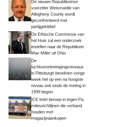
De nieuwe Republikeinse
voorzitter Weismantle van
Allegheny County wordt
geconfronteerd met
partijgekibbel
De Ethische Commissie van
het Huis zal een onderzoek
instellen naar de Republikein
Max Miller uit Ohio
De
luchtverontreinigingsniveaus
in Pittsburgh bereikten vorige
week het op een na hoogste
niveau ooit sinds de meting in
1999 begon
ICE trekt beroep in tegen Pa.
milieurichtlijnen die verband
houden met
magazijnaankopen