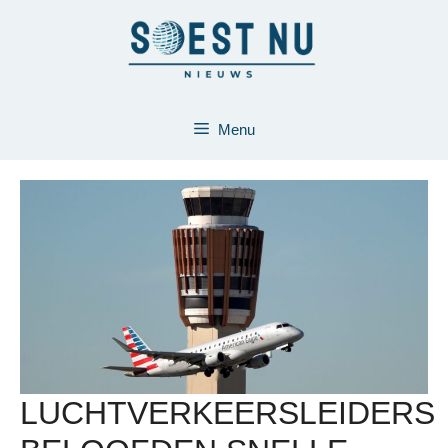
Ga
naar
de
inhoud
Menu
LUCHTVERKEERSLEIDERS