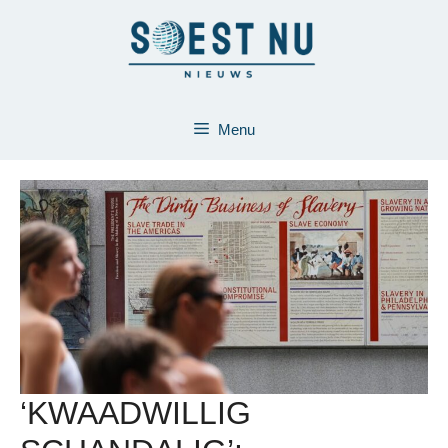
Ga
naar
de
inhoud
Menu
‘KWAADWILLIG