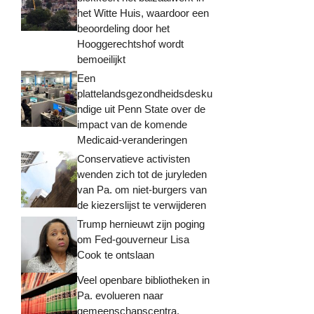
het Witte Huis, waardoor een
beoordeling door het
Hooggerechtshof wordt
bemoeilijkt
Een
plattelandsgezondheidsdesku
ndige uit Penn State over de
impact van de komende
Medicaid-veranderingen
Conservatieve activisten
wenden zich tot de juryleden
van Pa. om niet-burgers van
de kiezerslijst te verwijderen
Trump hernieuwt zijn poging
om Fed-gouverneur Lisa
Cook te ontslaan
Veel openbare bibliotheken in
Pa. evolueren naar
gemeenschapscentra.