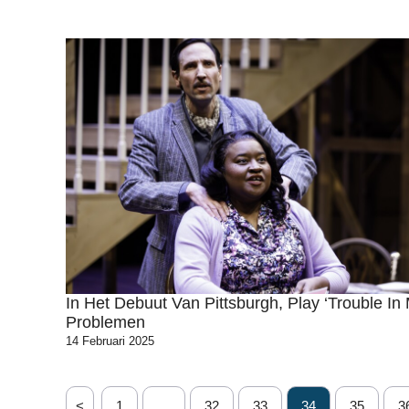
In Het Debuut Van Pittsburgh, Play ‘Trouble In 
Problemen
14 Februari 2025
<
1
…
32
33
34
35
3