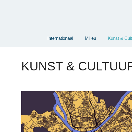
Ga
naar
de
inhoud
Internationaal
Milieu
Kunst & Cul
KUNST & CULTUU