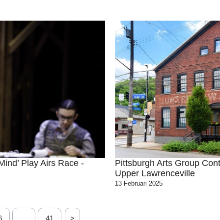
Mind’ Play Airs Race -
Pittsburgh Arts Group Con
Upper Lawrenceville
13 Februari 2025
6
…
41
>