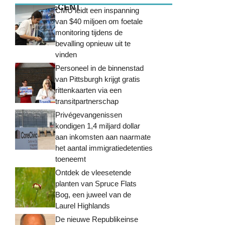
MEEST RECENT
CMU leidt een inspanning
van $40 miljoen om foetale
monitoring tijdens de
bevalling opnieuw uit te
vinden
Personeel in de binnenstad
van Pittsburgh krijgt gratis
rittenkaarten via een
transitpartnerschap
Privégevangenissen
kondigen 1,4 miljard dollar
aan inkomsten aan naarmate
het aantal immigratiedetenties
toeneemt
Ontdek de vleesetende
planten van Spruce Flats
Bog, een juweel van de
Laurel Highlands
De nieuwe Republikeinse