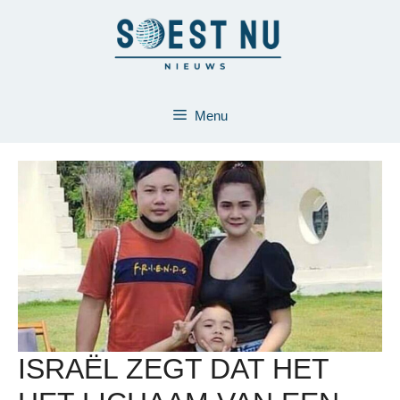
Ga
naar
de
inhoud
Menu
ISRAËL ZEGT DAT HET