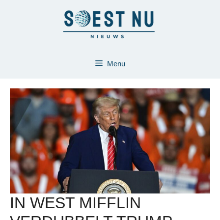
Ga
naar
de
inhoud
Menu
IN WEST MIFFLIN