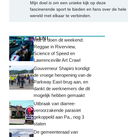
Mijn doel is om een unieke kijk op deze
fascinerende sport te bieden en fans over de hele
wereld met elkaar te verbinden.
MEEST RECENT
Wat te doen dit weekend:
Reggae in Riverview,
Science of Speed ​​en
Lawrenceville Art Crawl
Gouverneur Shapiro kondigt
de vroege heropening van de
Parkway East-brug aan, en
dankt de werknemers die dit
mogelijk hebben gemaakt
Uitbraak van diarree-
veroorzakende parasiet
gekoppeld aan Pa., nog 3
staten
De gemeenteraad van