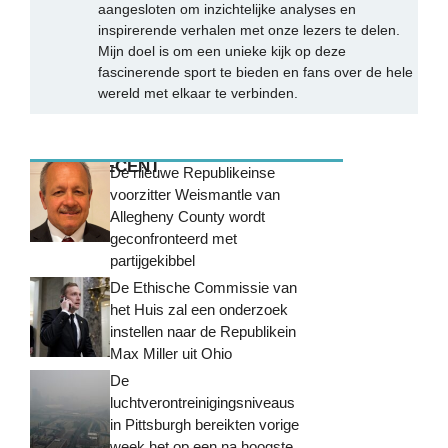
aangesloten om inzichtelijke analyses en
inspirerende verhalen met onze lezers te delen.
Mijn doel is om een unieke kijk op deze
fascinerende sport te bieden en fans over de hele
wereld met elkaar te verbinden.
MEEST RECENT
De nieuwe Republikeinse
voorzitter Weismantle van
Allegheny County wordt
geconfronteerd met
partijgekibbel
De Ethische Commissie van
het Huis zal een onderzoek
instellen naar de Republikein
Max Miller uit Ohio
De
luchtverontreinigingsniveaus
in Pittsburgh bereikten vorige
week het op een na hoogste