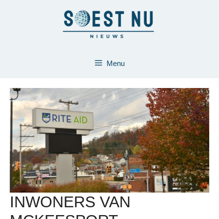
Ga
naar
de
inhoud
Menu
INWONERS VAN