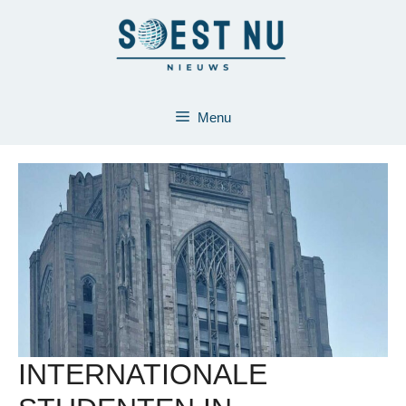
Ga
naar
de
inhoud
Menu
INTERNATIONALE