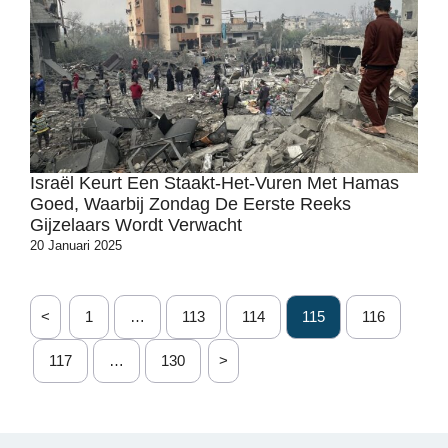
Israël Keurt Een Staakt-Het-Vuren Met Hamas
Goed, Waarbij Zondag De Eerste Reeks
Gijzelaars Wordt Verwacht
20 Januari 2025
<
1
…
113
114
115
116
117
…
130
>