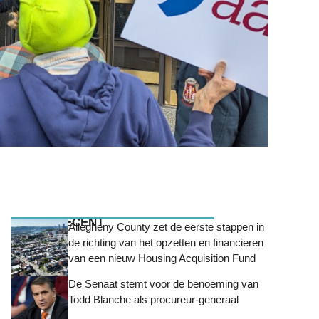
MEEST RECENT
Allegheny County zet de eerste stappen in
de richting van het opzetten en financieren
van een nieuw Housing Acquisition Fund
De Senaat stemt voor de benoeming van
Todd Blanche als procureur-generaal