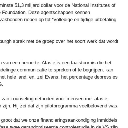
nste 51,3 miljard dollar voor de National Institutes of
nce Foundation. Deze agentschappen kennen
akbonden riepen op tot “volledige en tijdige uitbetaling
sburgh sprak met de groep over het soort werk dat wordt
van een beroerte. Afasie is een taalstoornis die het
delinge communicatie te spreken of te begrijpen, kan
het hele land, en, zei Evans, het percentage depressies
%.
en van counselingmethoden voor mensen met afasie,
n zijn. Hij zei dat zijn pilotprogramma veelbelovend was.
 groot dat we onze financieringsaankondiging inmiddels
fase twee gerandomiseerde controlestudie in de VS zijn