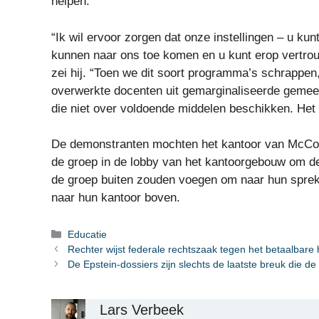
helpen.
“Ik wil ervoor zorgen dat onze instellingen – u ku
kunnen naar ons toe komen en u kunt erop vertrouw
zei hij. “Toen we dit soort programma’s schrappen,
overwerkte docenten uit gemarginaliseerde geme
die niet over voldoende middelen beschikken. Het d
De demonstranten mochten het kantoor van McCor
de groep in de lobby van het kantoorgebouw om de 
de groep buiten zouden voegen om naar hun spreke
naar hun kantoor boven.
Categorieën
Educatie
Rechter wijst federale rechtszaak tegen het betaalbare h
De Epstein-dossiers zijn slechts de laatste breuk die d
Lars Verbeek