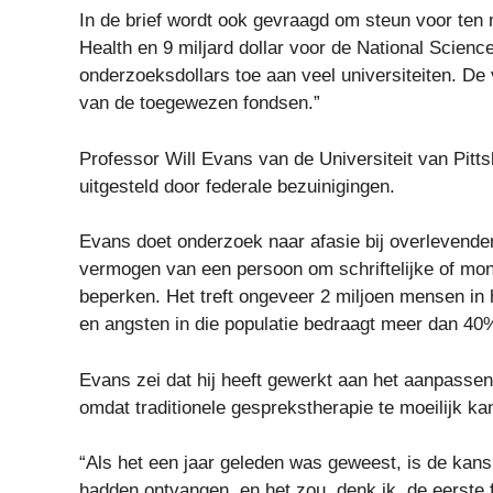
In de brief wordt ook gevraagd om steun voor ten mi
Health en 9 miljard dollar voor de National Scie
onderzoeksdollars toe aan veel universiteiten. De v
van de toegewezen fondsen.”
Professor Will Evans van de Universiteit van Pitt
uitgesteld door federale bezuinigingen.
Evans doet onderzoek naar afasie bij overlevenden 
vermogen van een persoon om schriftelijke of mon
beperken. Het treft ongeveer 2 miljoen mensen in 
en angsten in die populatie bedraagt ​​meer dan 40
Evans zei dat hij heeft gewerkt aan het aanpass
omdat traditionele gesprekstherapie te moeilijk ka
“Als het een jaar geleden was geweest, is de kans
hadden ontvangen, en het zou, denk ik, de eerste 