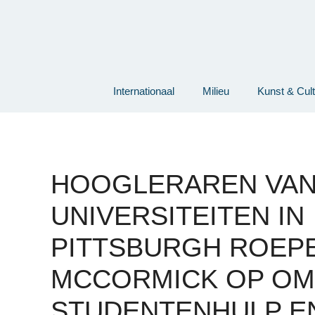
Ga
naar
de
inhoud
Internationaal
Milieu
Kunst & Cul
HOOGLERAREN VA
UNIVERSITEITEN IN
PITTSBURGH ROEP
MCCORMICK OP OM
STUDENTENHULP E