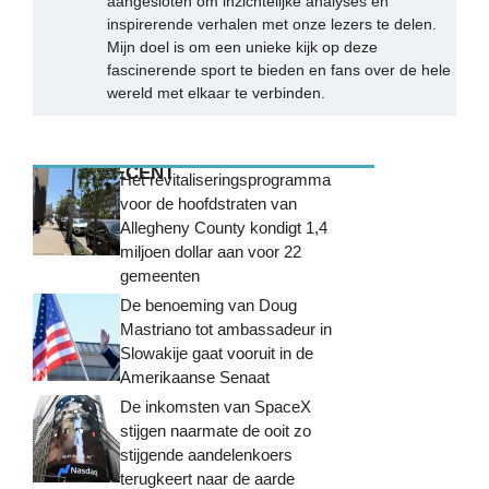
aangesloten om inzichtelijke analyses en
inspirerende verhalen met onze lezers te delen.
Mijn doel is om een unieke kijk op deze
fascinerende sport te bieden en fans over de hele
wereld met elkaar te verbinden.
MEEST RECENT
Het revitaliseringsprogramma
voor de hoofdstraten van
Allegheny County kondigt 1,4
miljoen dollar aan voor 22
gemeenten
De benoeming van Doug
Mastriano tot ambassadeur in
Slowakije gaat vooruit in de
Amerikaanse Senaat
De inkomsten van SpaceX
stijgen naarmate de ooit zo
stijgende aandelenkoers
terugkeert naar de aarde