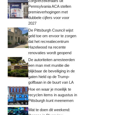
Zorgverzekeraars uit
Pennsylvania ACA stellen
premieverhogingen met
dubbele cijfers voor voor
2027
De Pittsburgh Council wijst
geld toe om ervoor te zorgen
dat het recreatiecentrum
Hazelwood na recente
renovaties wordt geopend
De autoriteiten arresteerden
een man met munitie die
blijkbaar de beveiliging in de
gaten hield op de Trump-
golfbaan in de buurt van LA
Hoe en waar je moeilijk te
recyclen items in augustus in
Pittsburgh kunt meenemen
Wat te doen dit weekend: