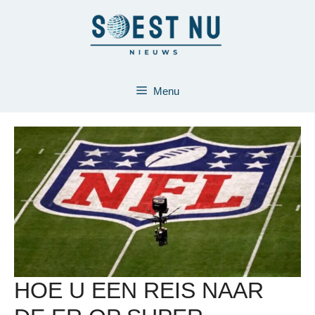
Ga
naar
de
inhoud
Menu
HOE U EEN REIS NAAR