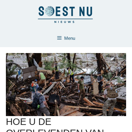
Ga
naar
de
inhoud
Menu
HOE U DE