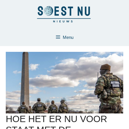
Ga
naar
de
inhoud
Menu
HOE HET ER NU VOOR