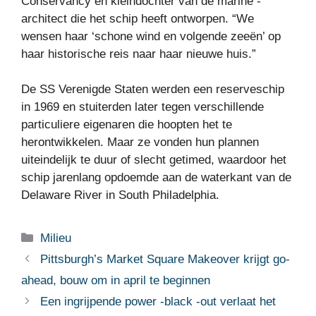
Conservancy en kleindochter van de marine -
architect die het schip heeft ontworpen. “We
wensen haar ‘schone wind en volgende zeeën’ op
haar historische reis naar haar nieuwe huis.”
De SS Verenigde Staten werden een reserveschip
in 1969 en stuiterden later tegen verschillende
particuliere eigenaren die hoopten het te
herontwikkelen. Maar ze vonden hun plannen
uiteindelijk te duur of slecht getimed, waardoor het
schip jarenlang opdoemde aan de waterkant van de
Delaware River in South Philadelphia.
Categorieën
Milieu
Pittsburgh’s Market Square Makeover krijgt go-
ahead, bouw om in april te beginnen
Een ingrijpende power -black -out verlaat het