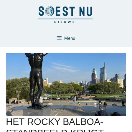
Ga
naar
de
inhoud
Menu
HET ROCKY BALBOA-