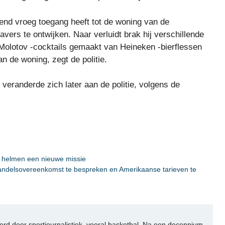
nd vroeg toegang heeft tot de woning van de
ers te ontwijken. Naar verluidt brak hij verschillende
 Molotov -cocktails gemaakt van Heineken -bierflessen
 de woning, zegt de politie.
eranderde zich later aan de politie, volgens de
e helmen een nieuwe missie
andelsovereenkomst te bespreken en Amerikaanse tarieven te
rd door sportjournalistiek, vooral basketbal. Na een decennium