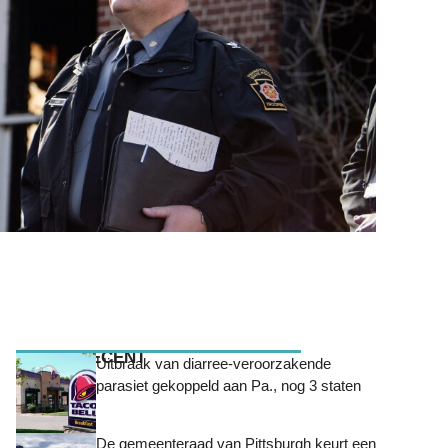
MEEST RECENT
Uitbraak van diarree-veroorzakende
parasiet gekoppeld aan Pa., nog 3 staten
De gemeenteraad van Pittsburgh keurt een