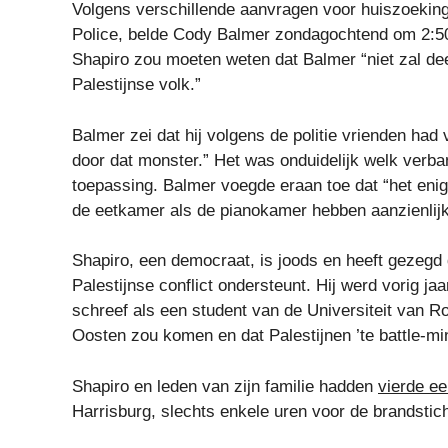
Volgens verschillende aanvragen voor huiszoeking
Police, belde Cody Balmer zondagochtend om 2:50 
Shapiro zou moeten weten dat Balmer “niet zal dee
Palestijnse volk.”
Balmer zei dat hij volgens de politie vrienden ha
door dat monster.” Het was onduidelijk welk verban
toepassing. Balmer voegde eraan toe dat “het enig
de eetkamer als de pianokamer hebben aanzienlij
Shapiro, een democraat, is joods en heeft gezegd 
Palestijnse conflict ondersteunt. Hij werd vorig ja
schreef als een student van de Universiteit van R
Oosten zou komen en dat Palestijnen ’te battle-
Shapiro en leden van zijn familie hadden
vierde e
Harrisburg, slechts enkele uren voor de brandstic