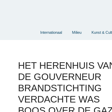
Ga
naar
de
inhoud
Internationaal
Milieu
Kunst & Cul
HET HERENHUIS VA
DE GOUVERNEUR
BRANDSTICHTING
VERDACHTE WAS
BOOS OVER DE GA