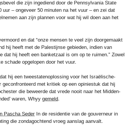
sbevel die zijn ingediend door de Pennsylvania State
uur – ongeveer 50 minuten na het vuur – en zei dat
lnemen aan zijn plannen voor wat hij wil doen aan het
d vermoord en dat “onze mensen te veel zijn doorgemaakt
d hij heeft met de Palestijnse gebieden, indien van
e dat hij heeft een banketzaal is om op te ruimen.” Zowel
ke schade opgelopen door het vuur.
dat hij een tweestatenoplossing voor het Israëlische-
ar geconfronteerd met kritiek op een opiniestuk dat hij
ochester die beweerde dat vrede nooit naar het Midden-
minded’ waren, Whyy
gemeld
.
en Pascha Seder
In de residentie van de gouverneur in
hting die zondagochtend vroeg aanslag aanvalt.