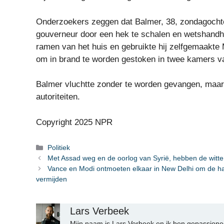
Onderzoekers zeggen dat Balmer, 38, zondagochte
gouverneur door een hek te schalen en wetshandhav
ramen van het huis en gebruikte hij zelfgemaakte
om in brand te worden gestoken in twee kamers van
Balmer vluchtte zonder te worden gevangen, maar v
autoriteiten.
Copyright 2025 NPR
Categorieën
Politiek
Met Assad weg en de oorlog van Syrië, hebben de witt
Vance en Modi ontmoeten elkaar in New Delhi om de h
vermijden
Lars Verbeek
Mijn naam is Lars Verbeek en ik ben gepassionee