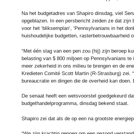
Na het budgetadres van Shapiro dinsdag, viel Sena
opgeblazen. In een persbericht zeiden ze dat zijn
voor het ‘bliksemplan’, ‘Pennsylvanians in het don
huishoudelijke budgetten, rasterbetrouwbaarheid of
“Met één slag van een pen zou (hij) zijn beroep k
belasting van $ 800 miljoen op Pennsylvanians te
meer zekerheid in ons milieu te brengen en de ene
Kredieten Comité Scott Martin (R-Strasburg) zei. “
bureaucratie en dingen die de overheid kan doen. 
De senaat heeft een wetsvoorstel goedgekeurd da
budgethandelprogramma, dinsdag bekend staat.
Shapiro zei dat als de op een na grootste energiep
“We zijn krachtig genoeg om een ​​gezond verstand