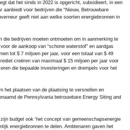
t dat het sinds in 2022 is opgericht, subsidieert, in een
aar aanbiedt voor bedrijven die “Nieuw, Betrouwbare
uverneur geeft niet aan welke soorten energiebronnen in
n die bedrijven moeten ontmoeten om in aanmerking te
 voor de aankoop van “schone waterstof” en aardgas
en tot $ 7 miljoen per jaar, voor een totaal van $ 49
krediet creëren van maximaal $ 15 miljoen per jaar voor
ceren die bepaalde investeringen en drempels voor het
om het plaatsen van de plaatsing te versnellen en
, genaamd de Pennsylvania betrouwbare Energy Siting and
at zijn budget ook ‘het concept van gemeenschapsenergie
lijk energiebronnen te delen. Ambtenaren gaven het