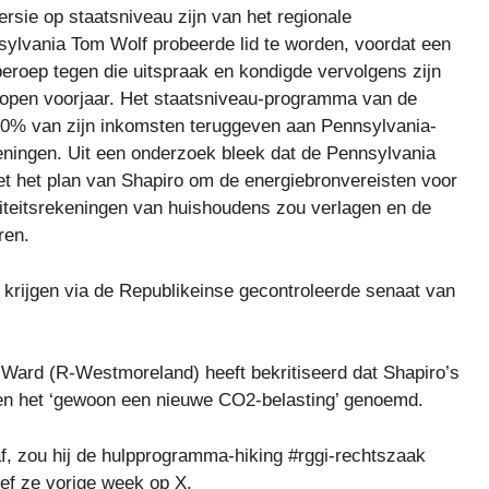
sie op staatsniveau zijn van het regionale
nsylvania Tom Wolf probeerde lid te worden, voordat een
eroep tegen die uitspraak en kondigde vervolgens zijn
lopen voorjaar. Het staatsniveau-programma van de
70% van zijn inkomsten teruggeven aan Pennsylvania-
keningen. Uit een onderzoek bleek dat de Pennsylvania
t het plan van Shapiro om de energiebronvereisten voor
iciteitsrekeningen van huishoudens zou verlagen en de
ren.
 krijgen via de Republikeinse gecontroleerde senaat van
Ward (R-Westmoreland) heeft bekritiseerd dat Shapiro’s
 en het ‘gewoon een nieuwe CO2-belasting’ genoemd.
af, zou hij de hulpprogramma-hiking #rggi-rechtszaak
ef ze vorige week op X.