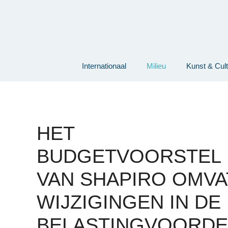
Ga
naar
de
inhoud
Internationaal
Milieu
Kunst & Cul
HET
BUDGETVOORSTEL
VAN SHAPIRO OMVA
WIJZIGINGEN IN DE
BELASTINGVOORDE