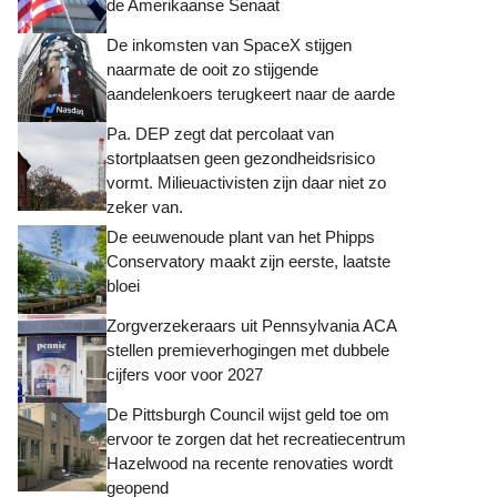
de Amerikaanse Senaat
De inkomsten van SpaceX stijgen
naarmate de ooit zo stijgende
aandelenkoers terugkeert naar de aarde
Pa. DEP zegt dat percolaat van
stortplaatsen geen gezondheidsrisico
vormt. Milieuactivisten zijn daar niet zo
zeker van.
De eeuwenoude plant van het Phipps
Conservatory maakt zijn eerste, laatste
bloei
Zorgverzekeraars uit Pennsylvania ACA
stellen premieverhogingen met dubbele
cijfers voor voor 2027
De Pittsburgh Council wijst geld toe om
ervoor te zorgen dat het recreatiecentrum
Hazelwood na recente renovaties wordt
geopend