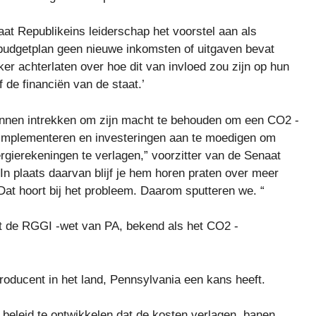
at Republikeins leiderschap het voorstel aan als
 budgetplan geen nieuwe inkomsten of uitgaven bevat
ker achterlaten over hoe dit van invloed zou zijn op hun
 de financiën van de staat.’
unnen intrekken om zijn macht te behouden om een ​​CO2 -
 implementeren en investeringen aan te moedigen om
rgierekeningen te verlagen,” voorzitter van de Senaat
In plaats daarvan blijf je hem horen praten over meer
Dat hoort bij het probleem. Daarom sputteren we. “
t de RGGI -wet van PA, bekend als het CO2 -
roducent in het land, Pennsylvania een kans heeft.
 beleid te ontwikkelen dat de kosten verlagen, banen