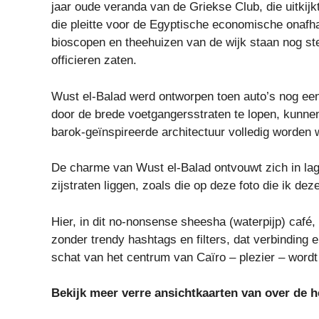
jaar oude veranda van de Griekse Club, die uitkij
die pleitte voor de Egyptische economische onafh
bioscopen en theehuizen van de wijk staan ​​nog st
officieren zaten.
Wust el-Balad werd ontworpen toen auto’s nog een
door de brede voetgangersstraten te lopen, kunnen
barok-geïnspireerde architectuur volledig worde
De charme van Wust el-Balad ontvouwt zich in la
zijstraten liggen, zoals die op deze foto die ik dez
Hier, in dit no-nonsense sheesha (waterpijp) café, 
zonder trendy hashtags en filters, dat verbinding e
schat van het centrum van Caïro – plezier – wordt
Bekijk meer verre ansichtkaarten van over de h