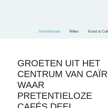
Ga
naar
de
inhoud
Internationaal
Milieu
Kunst & Cul
GROETEN UIT HET
CENTRUM VAN CAÏR
WAAR
PRETENTIELOZE
CAFÉS DEEL