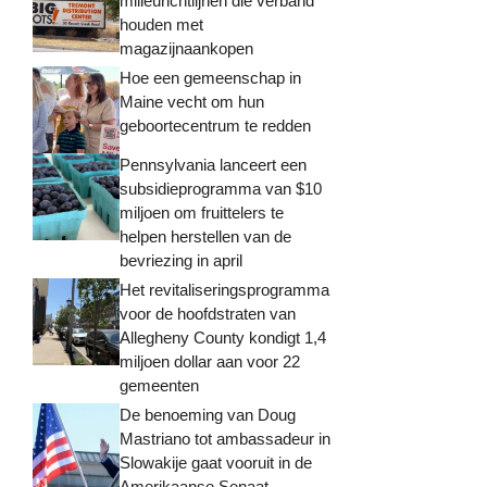
milieurichtlijnen die verband
houden met
magazijnaankopen
Hoe een gemeenschap in
Maine vecht om hun
geboortecentrum te redden
Pennsylvania lanceert een
subsidieprogramma van $10
miljoen om fruittelers te
helpen herstellen van de
bevriezing in april
Het revitaliseringsprogramma
voor de hoofdstraten van
Allegheny County kondigt 1,4
miljoen dollar aan voor 22
gemeenten
De benoeming van Doug
Mastriano tot ambassadeur in
Slowakije gaat vooruit in de
Amerikaanse Senaat