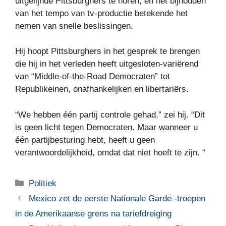
uitgelijnde Pittsburghers te horen, en het bijhouden
van het tempo van tv-productie betekende het
nemen van snelle beslissingen.
Hij hoopt Pittsburghers in het gesprek te brengen
die hij in het verleden heeft uitgesloten-variërend
van “Middle-of-the-Road Democraten” tot
Republikeinen, onafhankelijken en libertariërs.
“We hebben één partij controle gehad,” zei hij. “Dit
is geen licht tegen Democraten. Maar wanneer u
één partijbesturing hebt, heeft u geen
verantwoordelijkheid, omdat dat niet hoeft te zijn. “
Categorieën
Politiek
Mexico zet de eerste Nationale Garde -troepen
in de Amerikaanse grens na tariefdreiging