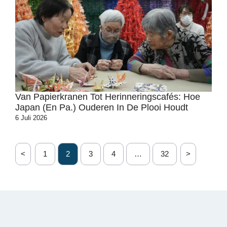
Van Papierkranen Tot Herinneringscafés: Hoe
Japan (en Pa.) Ouderen In De Plooi Houdt
6 Juli 2026
<
1
2
3
4
…
32
>