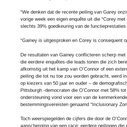
“We denken dat de recente peiling van Garey onzi
vorige week een eigen enquête uit die “Corey me
slechts 39% goedkeuring van de functieprestatie
“Gainey is uitgesproken en Corey is consequent op
De resultaten van Gainey conflicteren scherp met e
die eerdere enquêtes-die leads tonen die zich bere
afkomstig uit het kamp van O’Connor of een exter
peiling die tot nu toe zou worden gebracht, werd in
op kiezers van 50 jaar en ouder – de demografisch
Pittsburgh -democraten die O’Connor met 58% to
ondersteuning vond voor een van de kenmerkende 
bestemmingsvereisten genaamd “Inclusionary Zoni
Toch weerspiegelden de cijfers die door de O’C
aanscherping van een race: eerdere peilingen di