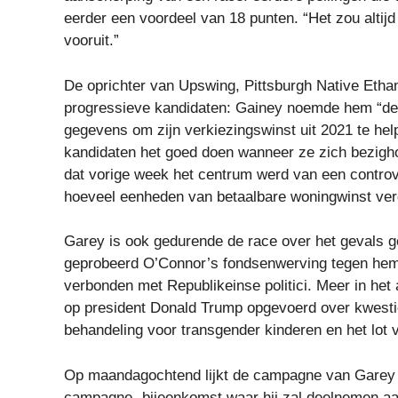
eerder een voordeel van 18 punten. “Het zou altij
vooruit.”
De oprichter van Upswing, Pittsburgh Native Ethan
progressieve kandidaten: Gainey noemde hem “de 
gegevens om zijn verkiezingswinst uit 2021 te he
kandidaten het goed doen wanneer ze zich bezigh
dat vorige week het centrum werd van een contro
hoeveel eenheden van betaalbare woningwinst verd
Garey is ook gedurende de race over het gevals g
geprobeerd O’Connor’s fondsenwerving tegen he
verbonden met Republikeinse politici. Meer in het
op president Donald Trump opgevoerd over kwestie
behandeling voor transgender kinderen en het lot 
Op maandagochtend lijkt de campagne van Garey kl
campagne -bijeenkomst waar hij zal deelnemen aa