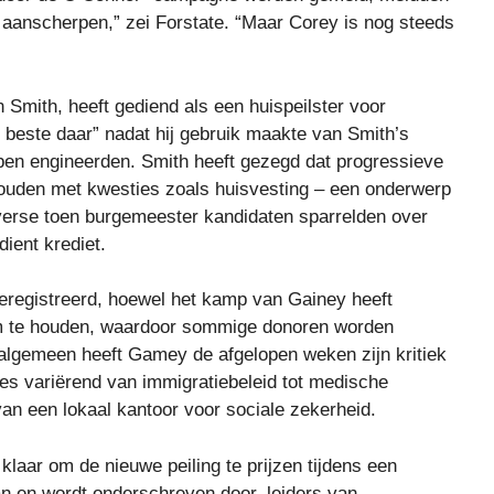
d aanscherpen,” zei Forstate. “Maar Corey is nog steeds
 Smith, heeft gediend als een huispeilster voor
beste daar” nadat hij gebruik maakte van Smith’s
lpen engineerden. Smith heeft gezegd dat progressieve
ouden met kwesties zoals huisvesting – een onderwerp
verse toen burgemeester kandidaten sparrelden over
ient krediet.
eregistreerd, hoewel het kamp van Gainey heeft
m te houden, waardoor sommige donoren worden
 algemeen heeft Gamey de afgelopen weken zijn kritiek
s variërend van immigratiebeleid tot medische
van een lokaal kantoor voor sociale zekerheid.
aar om de nieuwe peiling te prijzen tijdens een
n en wordt onderschreven door, leiders van