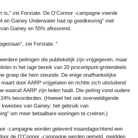
n is,” zei Forstate. De O’Connor -campagne voerde
t 4 en Gainey Underwater had op goedkeuring” met
s van Gainey en 55% afkeurend.
gestaan”, zei Forstate. “
erdere peilingen die publiekelijk zijn vrijgegeven, maar
ikten in het lage bereik van 20 procentpunt-grotendeels
ne groep die hem steunde. De enige onafhankelijke
 maart door AARP vrijgelaten en richtte zich uitsluitend
e waaruit AARP zijn leden haalt. Die peiling vond oudere
t 24% bevorderden. (Hoewel het ook overweldigende
kwesties van Gainey: het gebruik van
ng” om meer betaalbare woningen te creëren.)
onnor -campagne worden geleverd maandagochtend een
e door de O’Connor -campagne werden gemeld, meldden