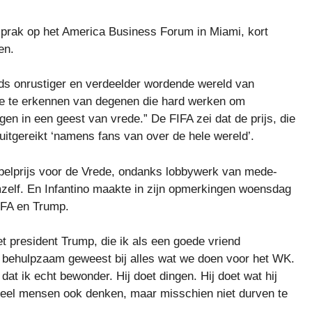
j sprak op het America Business Forum in Miami, kort
en.
eds onrustiger en verdeelder wordende wereld van
ge te erkennen van degenen die hard werken om
en in een geest van vrede.” De FIFA zei dat de prijs, die
en uitgereikt ‘namens fans van over de hele wereld’.
elprijs voor de Vrede, ondanks lobbywerk van mede-
mzelf. En Infantino maakte in zijn opmerkingen woensdag
IFA en Trump.
et president Trump, die ik als een goede vriend
erg behulpzaam geweest bij alles wat we doen voor het WK.
s dat ik echt bewonder. Hij doet dingen. Hij doet wat hij
at veel mensen ook denken, maar misschien niet durven te