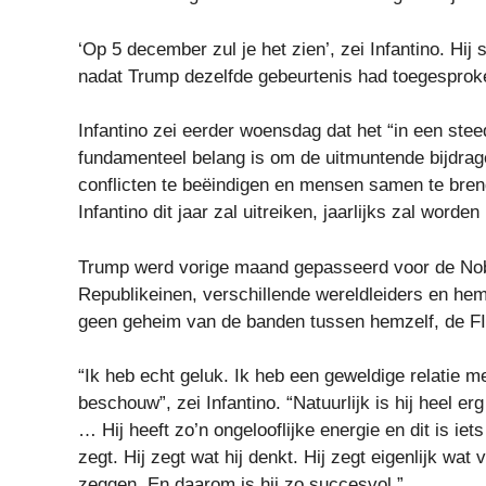
‘Op 5 december zul je het zien’, zei Infantino. Hi
nadat Trump dezelfde gebeurtenis had toegesprok
Infantino zei eerder woensdag dat het “in een ste
fundamenteel belang is om de uitmuntende bijdra
conflicten te beëindigen en mensen samen te breng
Infantino dit jaar zal uitreiken, jaarlijks zal word
Trump werd vorige maand gepasseerd voor de Nob
Republikeinen, verschillende wereldleiders en he
geen geheim van de banden tussen hemzelf, de F
“Ik heb echt geluk. Ik heb een geweldige relatie m
beschouw”, zei Infantino. “Natuurlijk is hij heel 
… Hij heeft zo’n ongelooflijke energie en dit is iet
zegt. Hij zegt wat hij denkt. Hij zegt eigenlijk w
zeggen. En daarom is hij zo succesvol.”