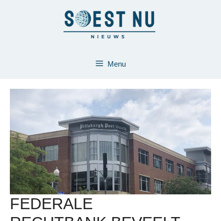
Ga
naar
de
inhoud
Menu
FEDERALE