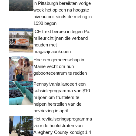
in Pittsburgh bereikten vorige
week het op een na hoogste
niveau ooit sinds de meting in
1999 begon
ICE trekt beroep in tegen Pa.
milieurichtlijnen die verband
houden met
magazijnaankopen
Hoe een gemeenschap in
Maine vecht om hun
geboortecentrum te redden
Pennsylvania lanceert een
subsidieprogramma van $10
miljoen om fruittelers te
helpen herstellen van de
bevriezing in april
Het revitaliseringsprogramma
voor de hoofdstraten van
Allegheny County kondigt 1,4