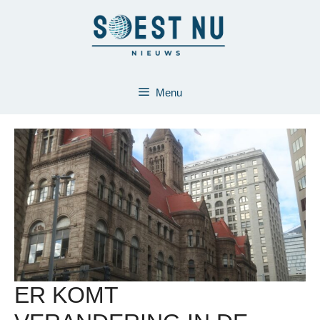
Ga
naar
de
inhoud
Menu
ER KOMT