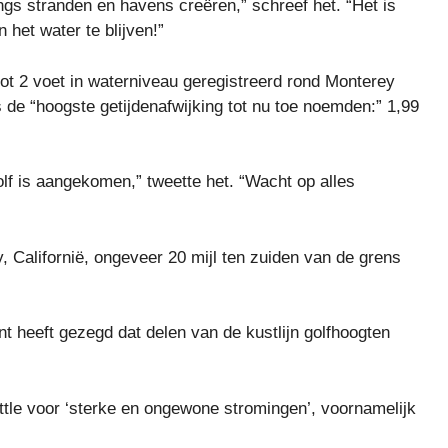
ngs stranden en havens creëren,” schreef het. “Het is
het water te blijven!”
ot 2 voet in waterniveau geregistreerd rond Monterey
 de “hoogste getijdenafwijking tot nu toe noemden:” 1,99
olf is aangekomen,” tweette het. “Wacht op alles
, Californië, ongeveer 20 mijl ten zuiden van de grens
eeft gezegd dat delen van de kustlijn golfhoogten
le voor ‘sterke en ongewone stromingen’, voornamelijk