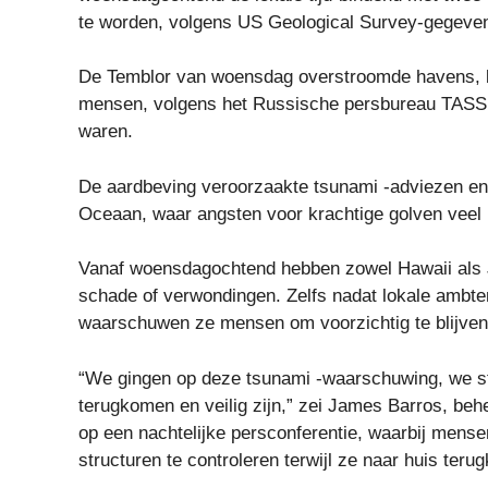
te worden, volgens US Geological Survey-gegeve
De Temblor van woensdag overstroomde havens, 
mensen, volgens het Russische persbureau TASS, d
waren.
De aardbeving veroorzaakte tsunami -adviezen en e
Oceaan, waar angsten voor krachtige golven veel 
Vanaf woensdagochtend hebben zowel Hawaii als J
schade of verwondingen. Zelfs nadat lokale ambt
waarschuwen ze mensen om voorzichtig te blijven
“We gingen op deze tsunami -waarschuwing, we sta
terugkomen en veilig zijn,” zei James Barros, b
op een nachtelijke persconferentie, waarbij mens
structuren te controleren terwijl ze naar huis teru