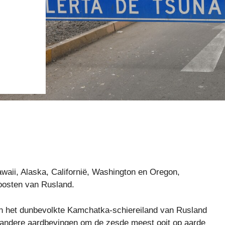
aii, Alaska, Californië, Washington en Oregon,
 oosten van Rusland.
an het dunbevolkte Kamchatka-schiereiland van Rusland
 andere aardbevingen om de zesde meest ooit op aarde