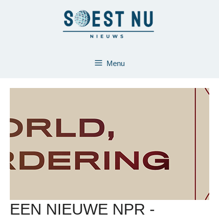
Ga
naar
de
inhoud
Menu
EEN NIEUWE NPR -