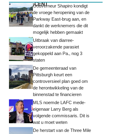
MEEST RECENT
Gouverneur Shapiro kondigt
de vroege heropening van de
Parkway East-brug aan, en
dankt de werknemers die dit
mogelijk hebben gemaakt
Uitbraak van diarree-
veroorzakende parasiet
gekoppeld aan Pa., nog 3
staten
De gemeenteraad van
Pittsburgh keurt een
controversieel plan goed om
de herontwikkeling van de
binnenstad te financieren
MLS noemde LAFC mede-
eigenaar Larry Berg als
volgende commissaris. Dit is
wat u moet weten
De herstart van de Three Mile